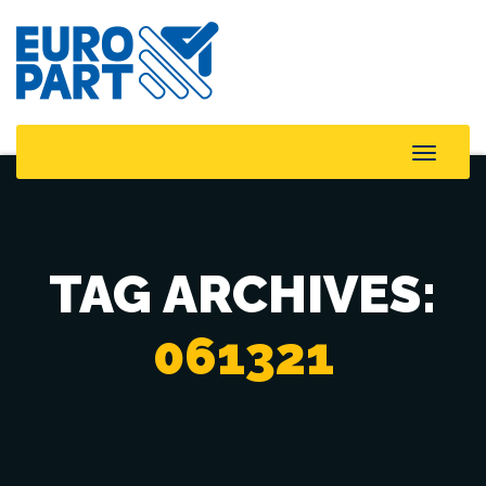
Toggle
Naviga
TAG ARCHIVES:
061321