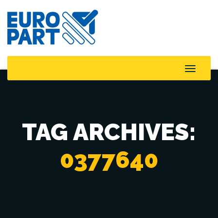
Toggle
Naviga
TAG ARCHIVES:
0377640