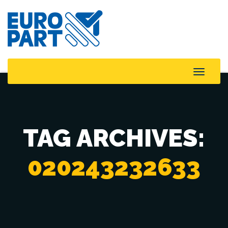
Toggle
Naviga
TAG ARCHIVES:
020243232633