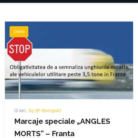
Oferte
13 ian.
by EP-Rompart
Marcaje speciale „ANGLES
MORTS” – Franta