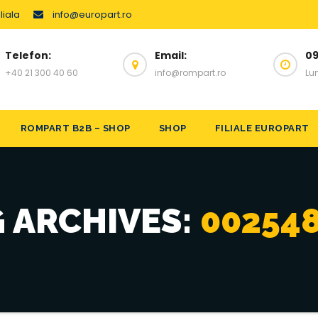
liala
info@europart.ro
Telefon:
Email:
09
+40 21 300 40 60
info@rompart.ro
Lun
ROMPART B2B – SHOP
SHOP
FILIALE EUROPART
 ARCHIVES:
00254