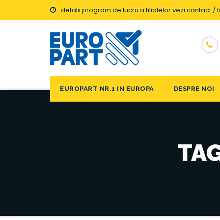
detalii program de lucru a filialelor vezi contact / fi
EUROPART NR.1 IN EUROPA
DESPRE NOI
TAG