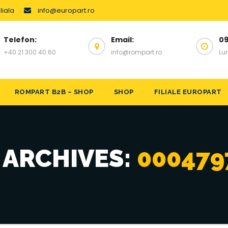
liala
info@europart.ro
Telefon:
Email:
09
+40 21 300 40 60
info@rompart.ro
Lun
ROMPART B2B – SHOP
SHOP
FILIALE EUROPART
 ARCHIVES:
000479