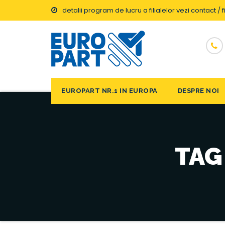
detalii program de lucru a filialelor vezi contact / fi
EUROPART NR.1 IN EUROPA
DESPRE NOI
TAG