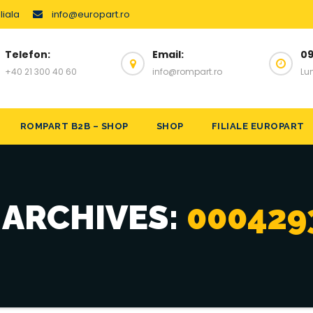
liala
info@europart.ro
Telefon:
Email:
09
+40 21 300 40 60
info@rompart.ro
Lun
ROMPART B2B – SHOP
SHOP
FILIALE EUROPART
 ARCHIVES:
000429