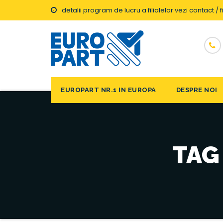
detalii program de lucru a filialelor vezi contact / fi
EUROPART NR.1 IN EUROPA
DESPRE NOI
TAG