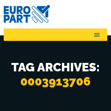
Toggle
Naviga
TAG ARCHIVES:
0003913706