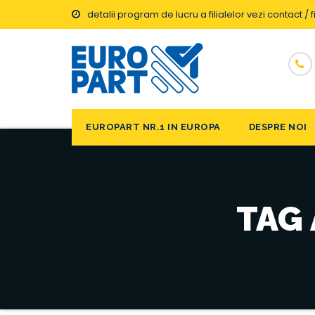
detalii program de lucru a filialelor vezi contact / fi
EUROPART NR.1 IN EUROPA
DESPRE NOI
TAG