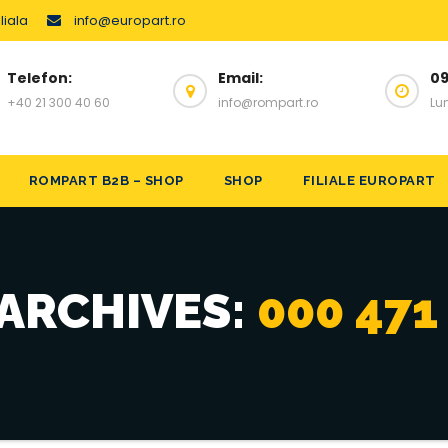
liala
info@europart.ro
Telefon:
Email:
09
+40 21 300 40 60
info@rompart.ro
Lun
ROMPART B2B – SHOP
SHOP
FILIALE EUROPART
 ARCHIVES:
000 471